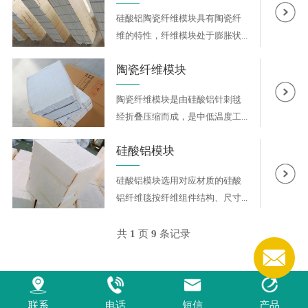
硅酸铝陶瓷纤维模块具有陶瓷纤
维的特性，纤维模块处于膨胀状...
陶瓷纤维模块
陶瓷纤维模块是由硅酸铝针刺毯
经折叠压缩而成，是中低温度工...
硅酸铝模块
硅酸铝模块选用对应材质的硅酸
铝纤维毯按纤维组件结构、尺寸...
共
1
页
9
条记录
联系
电话
短信
产品