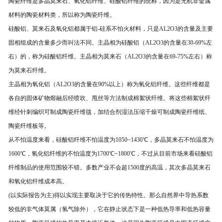
陶瓷纤维是多晶莫来石、氧化铝纤维、硅酸铝纤维的统称，因为是无机非金属
材料的陶瓷材料类，所以称为陶瓷纤维。
硅酸铝、莫来石及氧化铝都属于铝-硅系不怕火材料，只是AL2O3的含量及主要
固相组成的含量多少而叫法不同。主晶相为硅酸铝（AL2O3的含量在30-69%左
右）的，称为硅酸铝纤维。主晶相为莫来石（AL2O3的含量在69-75%左右）称
为莫来石纤维。
主晶相为氧化铝（AL2O3的含量在90%以上）称为氧化铝纤维。这些纤维都是
各自的固体矿物熔融后经喷吹、甩丝等方法制成棉絮状纤维。将这些棉絮状纤
维经针刺编织可制成陶瓷纤维毯，加结合剂湿法压缩干燥可制成陶瓷纤维纸、
陶瓷纤维板等。
从不怕温度来看，硅酸铝纤维不怕温度为1050~1430℃，多晶莫来石不怕温度为
1600℃，氧化铝纤维的不怕温度为1700℃~1800℃，不过从目前市场来看硅酸铝
纤维制品的使用范围较不错。多数产业不会超1500度的高温，其次多晶莫来石
和氧化铝纤维成本高。
(以实际报告为主)得以实现主要取决于它的传热特性。那么自然界中导热系数
较低的非气体莫属（氢气除外），它在静止状态下是一种低热导率和低热容量