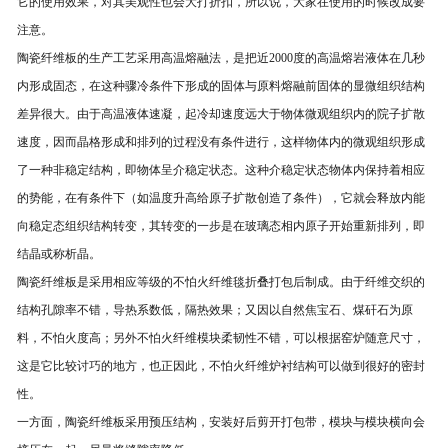
它的使用效果，对其美观性也会大打折扣，所以说，大家在使用的时候改成要
注意。
陶瓷纤维板的生产工艺采用高温熔融法，是把近2000度的高温熔岩液体在几秒
内形成固态，在这种骤冷条件下形成的固体与原料熔融前固体的显微组织结构
差异很大。由于高温液体速凝，起冷却速度远大于物体微观组织内的院子扩散
速度，因而晶格形成和排列的过程没有条件进行，这样物体内的微观组织形成
了一种非稳定结构，即物体呈介稳定状态。这种介稳定状态物体内保持着相应
的势能，在有条件下（如温度升高给原子扩散创造了条件），它就会释放内能
向稳定态组织结构转变，其转变的一步是在玻璃态相内原子开始重新排列，即
结晶或称析晶。
陶瓷纤维板是采用相应等级的不怕火纤维毯折叠打包后制成。由于纤维交织的
结构孔隙率不错，导热系数低，隔热效果；又因以自然焦宝石、煤矸石为原
料，不怕火度高；另外不怕火纤维模块柔韧性不错，可以根据窑炉随意尺寸，
这是它比较讨巧的地方，也正因此，不怕火纤维炉衬结构可以做到很好的密封
性。
一方面，陶瓷纤维板采用预压结构，安装好后剪开打包带，模块与模块横向会