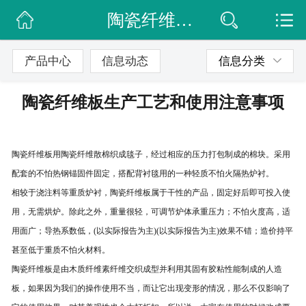
陶瓷纤维板生产工艺和使用注意事项
网站首页
公司简介
产品中心
信息动态
信息分类
信息动态
陶瓷纤维板生产工艺和使用注意事项
产品展示
联系我们
陶瓷纤维板用陶瓷纤维散棉织成毯子，经过相应的压力打包制成的棉块。采用
配套的不怕热钢锚固件固定，搭配背衬毯用的一种轻质不怕火隔热炉衬。
相较于浇注料等重质炉衬，陶瓷纤维板属于干性的产品，固定好后即可投入使
用，无需烘炉。除此之外，重量很轻，可调节炉体承重压力；不怕火度高，适
用面广；导热系数低，(以实际报告为主)(以实际报告为主)效果不错；造价持平
甚至低于重质不怕火材料。
陶瓷纤维板是由木质纤维素纤维交织成型并利用其固有胶粘性能制成的人造
板，如果因为我们的操作使用不当，而让它出现变形的情况，那么不仅影响了