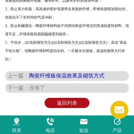
替换损伤的陶瓷纤维板，修补炉衬，以延长炉衬的使用年限；
3、防止风力剥落：高风速的窑炉容易带走表面的纤维，即便表面喷涂固化剂，
也抵抗不了长时间的气流冲刷；
4、防止机械撞击：陶瓷纤维材料由于内部结构是纤维交织而成的柔性材料，强
度不足，纤维表面容易因磕碰受到损伤；
5、不怕水，(以实际报告为主)(以实际报告为主)(以实际报告为主)：虽说“真金
不怕火炼”，但陶瓷纤维材料是怕水的。一旦被水分侵蚀，保温性能将大打折
扣；
上一篇：
陶瓷纤维板保温效果及砌筑方式
下一篇：没有了
返回列表
联系
电话
短信
产品