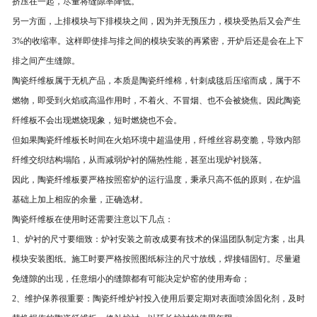
挤压在一起，尽量将缝隙率降低。
另一方面，上排模块与下排模块之间，因为并无预压力，模块受热后又会产生
3%的收缩率。这样即使排与排之间的模块安装的再紧密，开炉后还是会在上下
排之间产生缝隙。
陶瓷纤维板属于无机产品，本质是陶瓷纤维棉，针刺成毯后压缩而成，属于不
燃物，即受到火焰或高温作用时，不着火、不冒烟、也不会被烧焦。因此陶瓷
纤维板不会出现燃烧现象，短时燃烧也不会。
但如果陶瓷纤维板长时间在火焰环境中超温使用，纤维丝容易变脆，导致内部
纤维交织结构塌陷，从而减弱炉衬的隔热性能，甚至出现炉衬脱落。
因此，陶瓷纤维板要严格按照窑炉的运行温度，秉承只高不低的原则，在炉温
基础上加上相应的余量，正确选材。
陶瓷纤维板在使用时还需要注意以下几点：
1、炉衬的尺寸要细致：炉衬安装之前改成要有技术的保温团队制定方案，出具
模块安装图纸。施工时要严格按照图纸标注的尺寸放线，焊接锚固钉。尽量避
免缝隙的出现，任意细小的缝隙都有可能决定炉窑的使用寿命；
2、维护保养很重要：陶瓷纤维炉衬投入使用后要定期对表面喷涂固化剂，及时